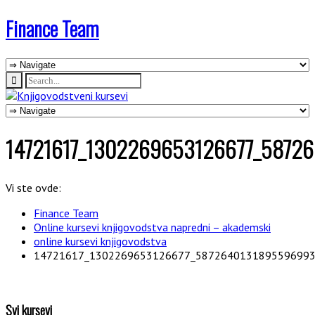
Finance Team
14721617_1302269653126677_5872
Vi ste ovde:
Finance Team
Online kursevi knjigovodstva napredni – akademski
online kursevi knjigovodstva
14721617_1302269653126677_5872640131895596993
Svi kursevi