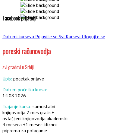
Facebook prijatelji
Datumi kurseva
Prijavite se
Svi Kursevi
Ulogujte se
poreski računovodja
svi gradovi u Srbiji
Upis:
pocetak prijave
Datum početka kursa:
14.08.2026
Trajanje kursa:
samostalni
knjigovodja 2 mes gratis+
ovlašćeni knjigovodja akademski
4 meseca +1 mesec kliznoi
priprema za polaganje