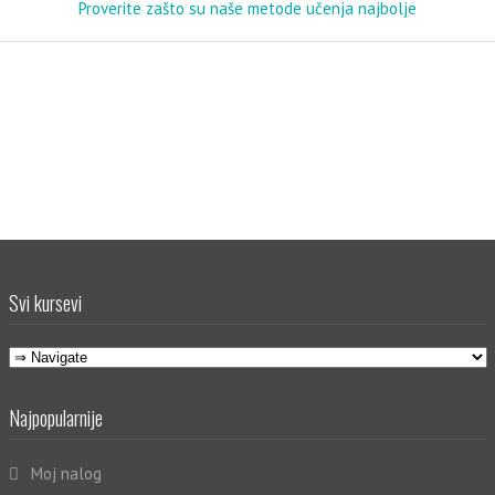
Proverite zašto su naše metode učenja najbolje
Svi kursevi
Najpopularnije
Moj nalog