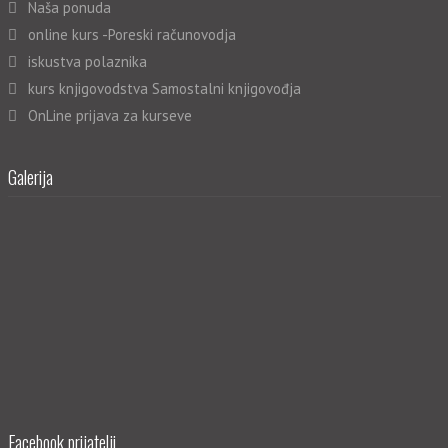
Naša ponuda
online kurs -Poreski računovodja
iskustva polaznika
kurs knjigovodstva Samostalni knjigovođja
OnLine prijava za kurseve
Galerija
Facebook prijatelji