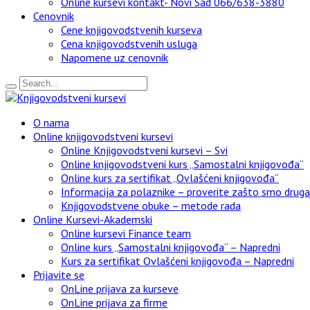
Online kursevi kontakt- Novi Sad 066/638-3880
Cenovnik
Cene knjigovodstvenih kurseva
Cena knjigovodstvenih usluga
Napomene uz cenovnik
O nama
Online knjigovodstveni kursevi
Online Knjigovodstveni kursevi – Svi
Online knjigovodstveni kurs „Samostalni knjigovođa“
Online kurs za sertifikat „Ovlašćeni knjigovođa“
Informacija za polaznike – proverite zašto smo drugači
Knjigovodstvene obuke – metode rada
Online Kursevi-Akademski
Online kursevi Finance team
Online kurs „Samostalni knjigovođa“ – Napredni
Kurs za sertifikat Ovlašćeni knjigovođa – Napredni
Prijavite se
OnLine prijava za kurseve
OnLine prijava za firme