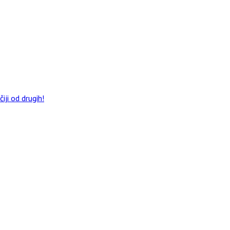
ji od drugih!