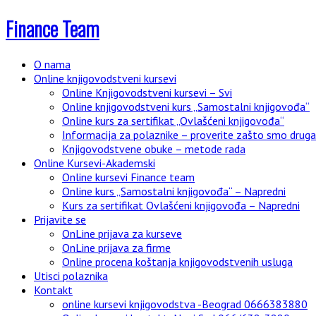
Finance Team
O nama
Online knjigovodstveni kursevi
Online Knjigovodstveni kursevi – Svi
Online knjigovodstveni kurs „Samostalni knjigovođa“
Online kurs za sertifikat „Ovlašćeni knjigovođa“
Informacija za polaznike – proverite zašto smo drugači
Knjigovodstvene obuke – metode rada
Online Kursevi-Akademski
Online kursevi Finance team
Online kurs „Samostalni knjigovođa“ – Napredni
Kurs za sertifikat Ovlašćeni knjigovođa – Napredni
Prijavite se
OnLine prijava za kurseve
OnLine prijava za firme
Online procena koštanja knjigovodstvenih usluga
Utisci polaznika
Kontakt
online kursevi knjigovodstva -Beograd 0666383880