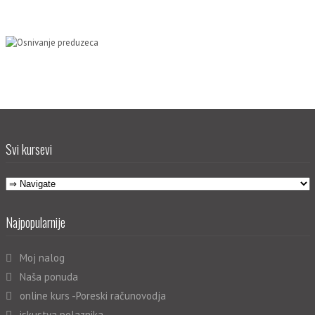
Svi kursevi
Najpopularnije
Moj nalog
Naša ponuda
online kurs -Poreski računovodja
iskustva polaznika