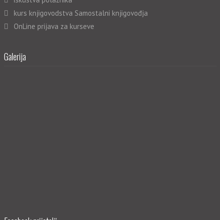
kurs knjigovodstva Samostalni knjigovođja
OnLine prijava za kurseve
Galerija