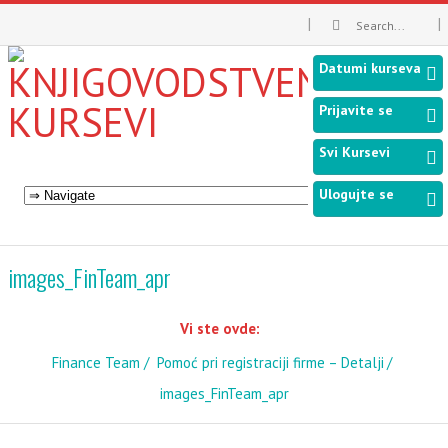
Datumi kurseva
Prijavite se
Svi Kursevi
Ulogujte se
images_FinTeam_apr
Vi ste ovde:
Finance Team
Pomoć pri registraciji firme – Detalji
images_FinTeam_apr