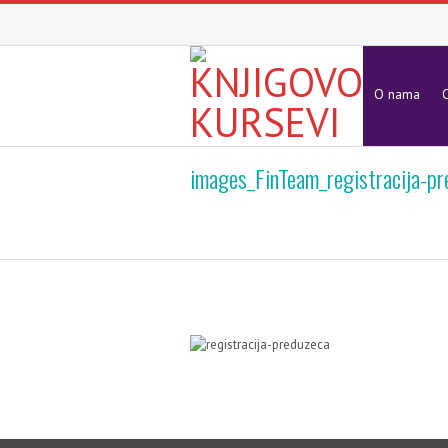
O nama
O
images_FinTeam_registracija-pr