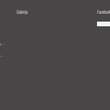
Galerija
Facebook 
a –
i –