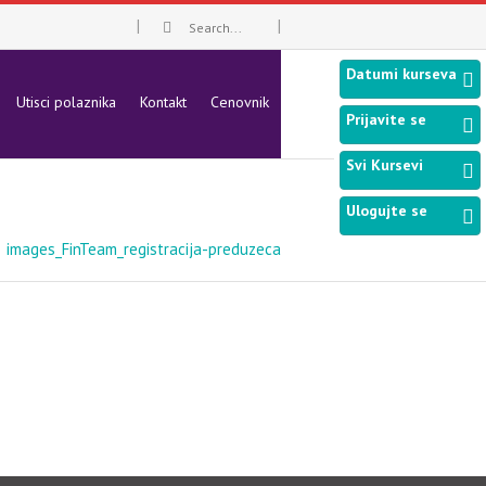
Datumi kurseva
Utisci polaznika
Kontakt
Cenovnik
Prijavite se
Svi Kursevi
Ulogujte se
images_FinTeam_registracija-preduzeca