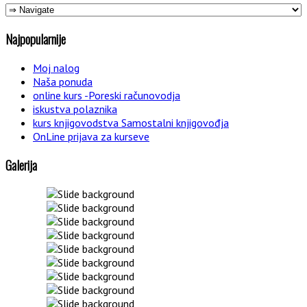
Najpopularnije
Moj nalog
Naša ponuda
online kurs -Poreski računovodja
iskustva polaznika
kurs knjigovodstva Samostalni knjigovođja
OnLine prijava za kurseve
Galerija