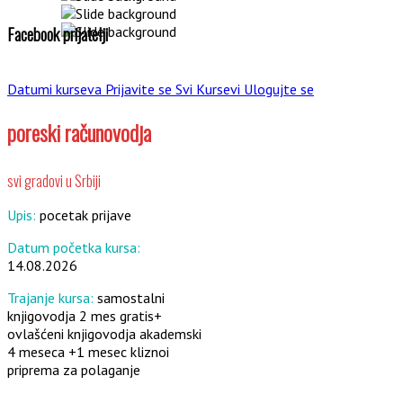
Facebook prijatelji
Datumi kurseva
Prijavite se
Svi Kursevi
Ulogujte se
poreski računovodja
svi gradovi u Srbiji
Upis:
pocetak prijave
Datum početka kursa:
14.08.2026
Trajanje kursa:
samostalni
knjigovodja 2 mes gratis+
ovlašćeni knjigovodja akademski
4 meseca +1 mesec kliznoi
priprema za polaganje