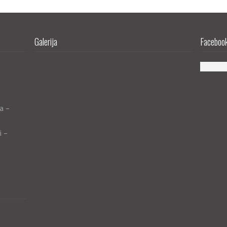
Galerija
Facebook 
a –
i –