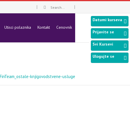
Datumi kurseva
Utisci polaznika
Kontakt
Cenovnik
Prijavite se
Svi Kursevi
Ulogujte se
FinTeam_ostale-knjigovodstvene-usluge