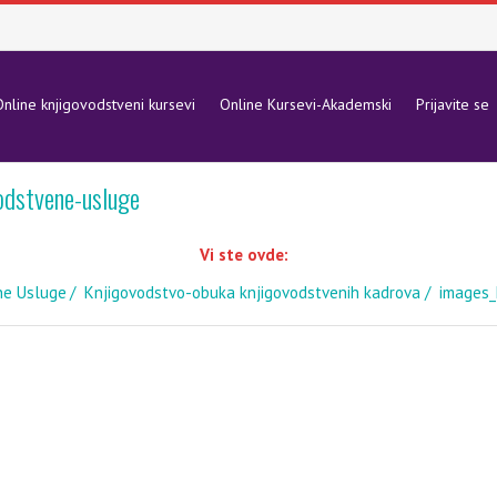
nline knjigovodstveni kursevi
Online Kursevi-Akademski
Prijavite se
odstvene-usluge
Vi ste ovde:
ne Usluge
Knjigovodstvo-obuka knjigovodstvenih kadrova
images_