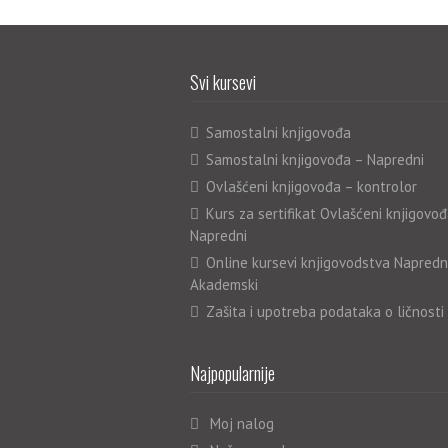
Svi kursevi
Samostalni knjigovođa
Samostalni knjigovođa – Napredni
Ovlašćeni knjigovođa – kontrolor
Kurs za sertifikat Ovlašćeni knjigovođ
Napredni
Online kursevi knjigovodstva Napredn
Akademski
Zašita i upotreba podataka o ličnosti
Najpopularnije
Moj nalog