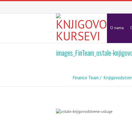
O nama
O
images_FinTeam_ostale-knjigov
Finance Team
Knjigovodstve