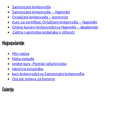
Samostalni knjigovođa
Samostalni knjigovođa – Napredni
Ovlašćeni knjigovođa – kontrolor
Kurs za sertifikat Ovlašćeni knjigovođa – Napredni
Online kursevi knjigovodstva Napredni – Akademski
Zašita i upotreba podataka o ličnosti
Najpopularnije
Moj nalog
Naša ponuda
online kurs -Poreski računovodja
iskustva polaznika
kurs knjigovodstva Samostalni knjigovođja
OnLine prijava za kurseve
Galerija