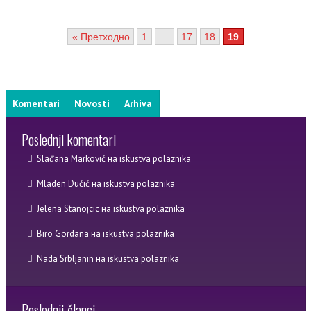
« Претходно
1
…
17
18
19
Komentari
Novosti
Arhiva
Poslednji komentari
Slađana Marković
на
iskustva polaznika
Mladen Dučić
на
iskustva polaznika
Jelena Stanojcic
на
iskustva polaznika
Biro Gordana
на
iskustva polaznika
Nada Srbljanin
на
iskustva polaznika
Poslednji članci