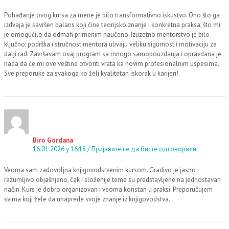
Pohađanje ovog kursa za mene je bilo transformativno iskustvo. Ono što ga
izdvaja je savršen balans koji čine teorijsko znanje i konkretna praksa, što mi
je omogućilo da odmah primenim naučeno. Izuzetno mentorstvo je bilo
ključno; podrška i stručnost mentora ulivaju veliku sigurnost i motivaciju za
dalji rad. Završavam ovaj program sa mnogo samopouzdanja i opravdana je
nada da će mi ove veštine otvoriti vrata ka novim profesionalnim uspesima.
Sve preporuke za svakoga ko želi kvalitetan iskorak u karijeri!
Biro Gordana
16.01.2026 у 16:18
Пријавите се да бисте одговорили
Veoma sam zadovoljna knjigovodstvenim kursom. Gradivo je jasno i
razumljivo objašnjeno, čak i složenije teme su predstavljene na jednostavan
način. Kurs je dobro organizovan i veoma koristan u praksi. Preporučujem
svima koji žele da unaprede svoje znanje iz knjigovodstva.