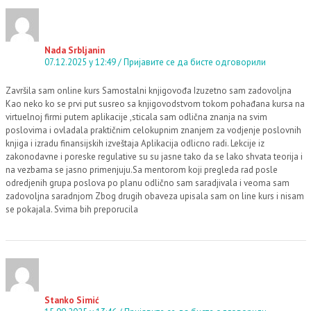
Nada Srbljanin
07.12.2025 у 12:49
Пријавите се да бисте одговорили
Završila sam online kurs Samostalni knjigovođa Izuzetno sam zadovoljna
Kao neko ko se prvi put susreo sa knjigovodstvom tokom pohađana kursa na
virtuelnoj firmi putem aplikacije ,sticala sam odlična znanja na svim
poslovima i ovladala praktičnim celokupnim znanjem za vodjenje poslovnih
knjiga i izradu finansijskih izveštaja Aplikacija odlicno radi. Lekcije iz
zakonodavne i poreske regulative su su jasne tako da se lako shvata teorija i
na vezbama se jasno primenjuju.Sa mentorom koji pregleda rad posle
odredjenih grupa poslova po planu odlično sam saradjivala i veoma sam
zadovoljna saradnjom Zbog drugih obaveza upisala sam on line kurs i nisam
se pokajala. Svima bih preporucila
Stanko Simić