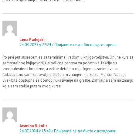
Lena Padejski
24.03.2025 у 22:24
Пријавите се да бисте одговорили
Po prvi put susrećem se sa terminima i radom u knjigovodjstvu. Online kurs za
samostalnog knjigovodju je odlična osnova za početnike, lekcije su
sveobuhvatne i koncizne, a vežbe detaljno objašnjene i zanimljive za
rad.Izuzetno sam zadovoljna stečenim znanjem na kursu .Mentor Nada je
uvek bila dostupna za pomoć i ukazivanje na greške. Zahvalna sam na znanju
koje sam stekla putem ovog kursa.
Jasmina Nikolic
24.07.2024 у 15:42
Пријавите се да бисте одговорили