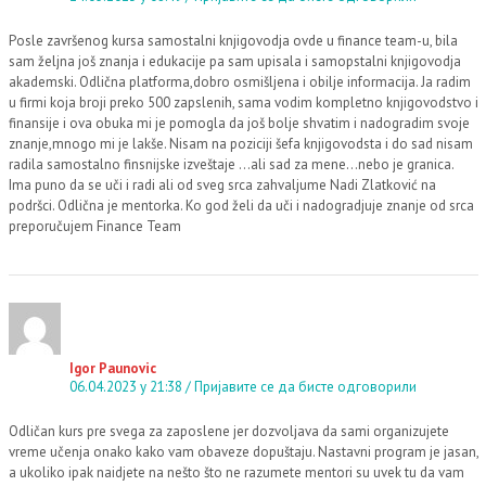
Posle završenog kursa samostalni knjigovodja ovde u finance team-u, bila
sam željna još znanja i edukacije pa sam upisala i samopstalni knjigovodja
akademski. Odlična platforma,dobro osmišljena i obilje informacija. Ja radim
u firmi koja broji preko 500 zapslenih, sama vodim kompletno knjigovodstvo i
finansije i ova obuka mi je pomogla da još bolje shvatim i nadogradim svoje
znanje,mnogo mi je lakše. Nisam na poziciji šefa knjigovodsta i do sad nisam
radila samostalno finsnijske izveštaje …ali sad za mene…nebo je granica.
Ima puno da se uči i radi ali od sveg srca zahvaljume Nadi Zlatković na
podršci. Odlična je mentorka. Ko god želi da uči i nadogradjuje znanje od srca
preporučujem Finance Team
Igor Paunovic
06.04.2023 у 21:38
Пријавите се да бисте одговорили
Odličan kurs pre svega za zaposlene jer dozvoljava da sami organizujete
vreme učenja onako kako vam obaveze dopuštaju. Nastavni program je jasan,
a ukoliko ipak naidjete na nešto što ne razumete mentori su uvek tu da vam