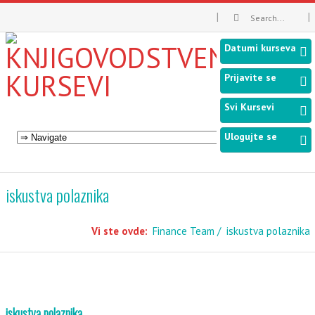
Datumi kurseva
Prijavite se
Svi Kursevi
Ulogujte se
iskustva polaznika
Vi ste ovde:
Finance Team
iskustva polaznika
iskustva polaznika