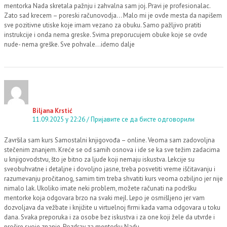
mentorka Nada skretala pažnju i zahvalna sam joj. Pravi je profesionalac.
Zato sad krecem – poreski računovodja… Malo mi je ovde mesta da napišem
sve pozitivne utiske koje imam vezano za obuku. Samo pažljivo pratiti
instrukcije i onda nema greske. Svima preporucujem obuke koje se ovde
nude- nema greške. Sve pohvale…idemo dalje
Biljana Krstić
11.09.2025 у 22:26
Пријавите се да бисте одговорили
Završila sam kurs Samostalni knjigovođa – online. Veoma sam zadovoljna
stečenim znanjem. Kreće se od samih osnova i ide se ka sve težim zadacima
u knjigovodstvu, što je bitno za ljude koji nemaju iskustva. Lekcije su
sveobuhvatne i detaljne i dovoljno jasne, treba posvetiti vreme iščitavanju i
razumevanju pročitanog, samim tim treba shvatiti kurs veoma ozbiljno jer nije
nimalo lak. Ukoliko imate neki problem, možete računati na podršku
mentorke koja odgovara brzo na svaki mejl. Lepo je osmišljeno jer vam
dozvoljava da vežbate i knjižite u virtuelnoj firmi kada vama odgovara u toku
dana. Svaka preporuka i za osobe bez iskustva i za one koji žele da utvrde i
prošire svoje znanje. Pozdrav za mentorku Nadu.