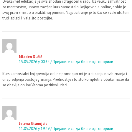
Ovakav vid edukacije je svrsishodan i dragocen u radu. Uz veliku zahvalnost
za mentorstvo, upravo završen kurs samostalni knjigovodja online, dobio je
svoj pravi smisao u praktičnoj primeni. Najpozitivnije je to što se svaki uloženi
trud isplati. Hvala što postojite.
Mladen Dučić
15.05.2026 у 00:34
Пријавите се да бисте одговорили
Kurs samostalni knjigovodja online pomogao mi je u sticanju novih znanja i
unapredjenju postojeg znanja. Prednost je i to sto kompletna obuka moze da
se obavlja online.Veoma pozitivni utisci.
Jelena Stanojcic
11.05.2026 у 19:49
Пријавите се да бисте одговорили