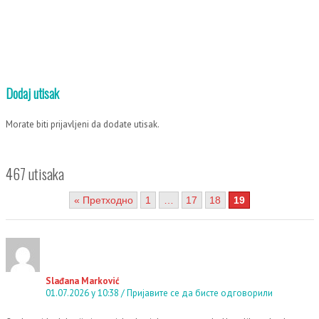
Dodaj utisak
Morate biti
prijavljeni
da dodate utisak.
467 utisaka
« Претходно
1
…
17
18
19
Slađana Marković
01.07.2026 у 10:38
Пријавите се да бисте одговорили