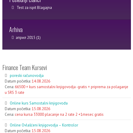
Test za ispit Blagajna
Arhiva
април 2015
(1)
Finance Team Kursevi
poreski računovodja
Datum početka:
14.08.2026
Cena:
66500 + kurs samostalni knjigovodja -gratis + priprema za polaganje
u SRS 3 rate
Online kurs Samostalni knjigovođa
Datum početka:
15.08.2026
Cena:
cena kursa 33000 placanje na 2 rate 2 +1mesec gratis
Online Ovlašćeni knjigovodja – Kontrolor
Datum početka:
15.08.2026