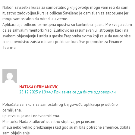
Nakon zavrsetka kursa za samostalnog knjigovodju mogu vam reci da sam
ituzetno zadovoljna.Kurs je odlican Savršeno je osmisljen za zaposlene jer
mogu samostalno da odredjuju vreme.
Aplikacija je odlicno osmisljena upustva su konkretna i jasna.Pre svega zelim
da se zahvalim mentorki Nadi Zlatkovic na razumevanju i strplenju kao i na
svakom objasnjenju i uvidu u greske.Preporuka svima koji zele da nauce vise
o knjigovodstvu zaista odican i praktican kurs.Sve preporuke za Finance
Team-a.
NATAŠA ĐERMANOVIĆ
28.12.2023 у 19:44
Пријавите се да бисте одговорили
Pohađala sam kurs za samostalnog knjigovođu, aplikacija je odlično
osmišljena,
upustva su jasna i nedvosmislena.
Mentorka Nada Zlatković izuzetno strpljiva, jer ja nisam
imala neko veliko predznanje i kad god su mi bile potrebne smernice, dobila
sam objašnjenje