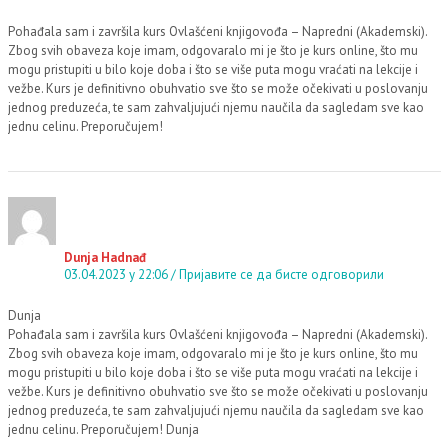
Pohađala sam i završila kurs Ovlašćeni knjigovođa – Napredni (Akademski).
Zbog svih obaveza koje imam, odgovaralo mi je što je kurs online, što mu
mogu pristupiti u bilo koje doba i što se više puta mogu vraćati na lekcije i
vežbe. Kurs je definitivno obuhvatio sve što se može očekivati u poslovanju
jednog preduzeća, te sam zahvaljujući njemu naučila da sagledam sve kao
jednu celinu. Preporučujem!
Dunja Hadnađ
03.04.2023 у 22:06
Пријавите се да бисте одговорили
Dunja
Pohađala sam i završila kurs Ovlašćeni knjigovođa – Napredni (Akademski).
Zbog svih obaveza koje imam, odgovaralo mi je što je kurs online, što mu
mogu pristupiti u bilo koje doba i što se više puta mogu vraćati na lekcije i
vežbe. Kurs je definitivno obuhvatio sve što se može očekivati u poslovanju
jednog preduzeća, te sam zahvaljujući njemu naučila da sagledam sve kao
jednu celinu. Preporučujem! Dunja