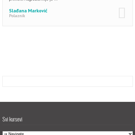
Slađana Marković
Polaznik
Svi kursevi