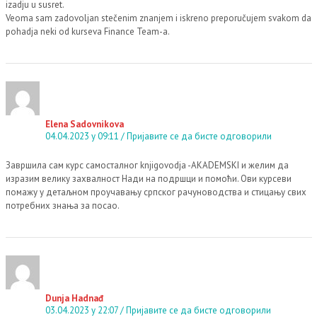
izadju u susret.
Veoma sam zadovoljan stečenim znanjem i iskreno preporučujem svakom da
pohadja neki od kurseva Finance Team-a.
Elena Sadovnikova
04.04.2023 у 09:11
Пријавите се да бисте одговорили
Завршила сам курс самосталног knjigovodja -AKADEMSKI и желим да
изразим велику захвалност Нади на подршци и помоћи. Ови курсеви
помажу у детаљном проучавању српског рачуноводства и стицању свих
потребних знања за посао.
Dunja Hadnađ
03.04.2023 у 22:07
Пријавите се да бисте одговорили