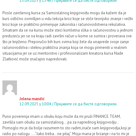
15.09.2025 у 13:46
Пријавите се да бисте одговорили
Posle završenog kursa za Samostalnog knjigovođu mogu da kažem da je
kurs odlično osmišljen u vidu lekcija kroz koje se stiče teorijsko znanje i vežbi
kroz koje se praktično primenjuje zakonska i računovodstvena rekulativa.
Smatram da se na kursu može steći komletna slika o računovostvu u jednom
preduzeću jer se na kraju radi završni račun u kome se sumira i proverava sve
što je knjiženo. Preporučio bih kurs svima koji žele da unaprede svoje zanje
računovodstva i steknu praktična znanja koja se mogu primeniti u realnim
situacijama jer se uz mentorstvo i profesionalizam kreatora kursa Nade
Zlatković može značajno napredovati.
Jelena mandić
12.09.2025 у 10:04
Пријавите се да бисте одговорили
Puno poverenja imam u obuku koju može da mi pruži FINANCE TEAM,
završila sam obuku za samostalnog… pa za naprednog knjigovodju .
Pomoglo mi je da bolje razumem to sto radim,inače sam knjigovodja,koji je
radio po nalogu ….“.tako treba…ne pitaj“. Moja mana je brzanje i na to mi je