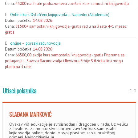
Cena:
45000 na 2 rate podrazumeva završeni kurs samostlni knjigovodja
Online kurs Ovlašćeni knjigovođa – Napredni (Akademski)
Datum početka:
14.08.2026
Cena:
51500+ samostalni knjigovodja -gratis rad u na 3 rate 4+1 mesec
gratis
online – poreski računovodja
Datum početka:
14.08.2026
Cena:
66500,00 akcija kurs samostalni knjigovodja -gratis Priprema za
polaganje u Savezu Racunovodja i Revizora Srbije S fizicka lica mogu
platiti na 3 rate
Utisci polaznika
SLAĐANA MARKOVIĆ
Ovakav vid edukacije je svrsishodan i dragocen u radu. Uz veliku
zahvalnost za mentorstvo, upravo završen kurs samostalni
knjigovodja online, dobio je svoj pravi smisao u praktičnoj
primeni. Najpozitivnije je ...