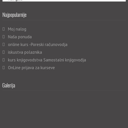
Najpopularnije
Moj nalog
Naša ponuda
online kurs -Poreski računovodja
iskustva polaznika
kurs knjigovodstva Samostalni knjigovođja
OnLine prijava za kurseve
Galerija