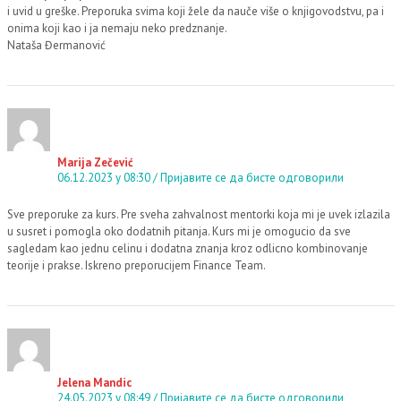
i uvid u greške. Preporuka svima koji žele da nauče više o knjigovodstvu, pa i
onima koji kao i ja nemaju neko predznanje.
Nataša Đermanović
Marija Zečević
06.12.2023 у 08:30
Пријавите се да бисте одговорили
Sve preporuke za kurs. Pre sveha zahvalnost mentorki koja mi je uvek izlazila
u susret i pomogla oko dodatnih pitanja. Kurs mi je omogucio da sve
sagledam kao jednu celinu i dodatna znanja kroz odlicno kombinovanje
teorije i prakse. Iskreno preporucijem Finance Team.
Jelena Mandic
24.05.2023 у 08:49
Пријавите се да бисте одговорили