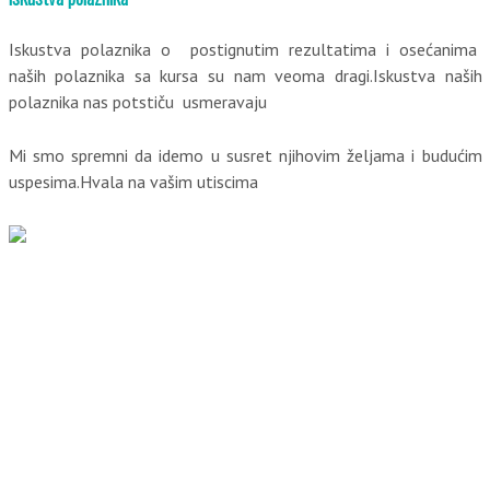
Iskustva polaznika o postignutim rezultatima i osećanima
naših polaznika sa kursa su nam veoma dragi.Iskustva naših
polaznika nas potstiču usmeravaju
Mi smo spremni da idemo u susret njihovim željama i budućim
uspesima.Hvala na vašim utiscima