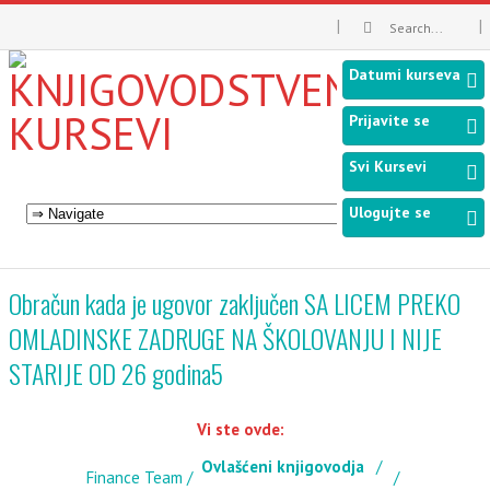
Datumi kurseva
Prijavite se
Svi Kursevi
Ulogujte se
Obračun kada je ugovor zaključen SA LICEM PREKO
OMLADINSKE ZADRUGE NA ŠKOLOVANJU I NIJE
STARIJE OD 26 godina5
Vi ste ovde:
Ovlašćeni knjigovodja
Finance Team